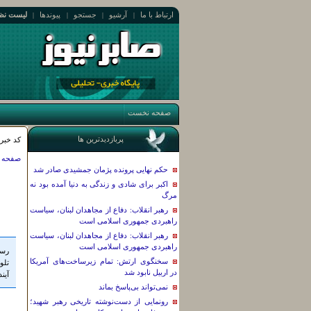
ارتباط با ما
آرشیو
جستجو
پیوندها
لیست نظ
|
|
|
|
صفحه نخست
پربازدیدترین ها
کد خبر: ٦٣٣١
صفحه 
حکم نهایی پرونده پژمان جمشیدی صادر شد
اکبر برای شادی و زندگی به دنیا آمده بود نه
مرگ
رهبر انقلاب: دفاع از مجاهدان لبنان، سیاست
راهبردی جمهوری اسلامی است
رهبر انقلاب: دفاع از مجاهدان لبنان، سیاست
راهبردی جمهوری اسلامی است
رسا
سخنگوی ارتش: تمام زیرساخت‌های آمریکا
تلو
در اربیل نابود شد
آین
نمی‌تواند بی‌پاسخ بماند
رونمایی از دست‌نوشته تاریخی رهبر شهید؛