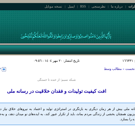
رات
درباره ما
نظرسنجی
RSS
ایمیل
نسخه موبایل
|
|
|
|
|
١٦
تاریخ انتشار: ٢٠ مهر ١٤٠٤ - ٠٩:٥٦
نخست
»
مطالب وسط
شبکه نسیم؛ از خنده تا خستگی
افت کیفیت تولیدات و فقدان خلاقیت در رسانه ملی
نه ملی بیش از هر زمان دیگری به بازنگری در استراتژی تولید و اعتماد به نیروهای خلاق نیاز د
یزیون همچنان بخشی از زندگی مردم بماند، باید از تکرار عبور کند، به ایده‌های نو میدان دهد، و به‌ج
ده را بسازد.